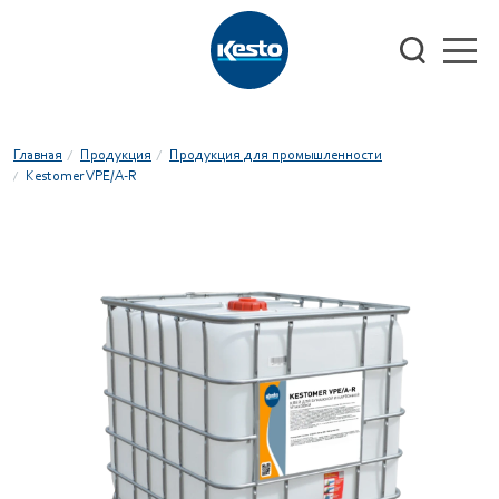
Главная
Продукция
Продукция для промышленности
/
/
Kestomer VPE/А-R
/